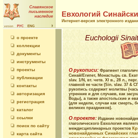
Славянское
письменное
Евхологий Синайски
наследие
Интернет-версия электронного издан
РУС
ENG
version
Euchologii Sinai
о проекте
коллекции
документы
инструменты
проекты
О рукописи:
Фрагмент глаголич
Синай/Египет, Монастырь св. Екат
публикации
slav. 1/N, вт. четв. XI в., 28 л., п
главной ее части (Sin. slav. 37 & С
контакты
рукопись содержит молитвы (часы
авторизация
утренние и для случаев, как засу
Воды), а также апостольские и ев
регистрация
(для недели, случаи как смерть, 
великих праздников).
каталог
ссылки
О проекте:
Издание новонайден
глаголического Евхология являет
поиск по сайту
Кр
междисциплинарных проектов
новонайденных Синайских гла
карта сайта