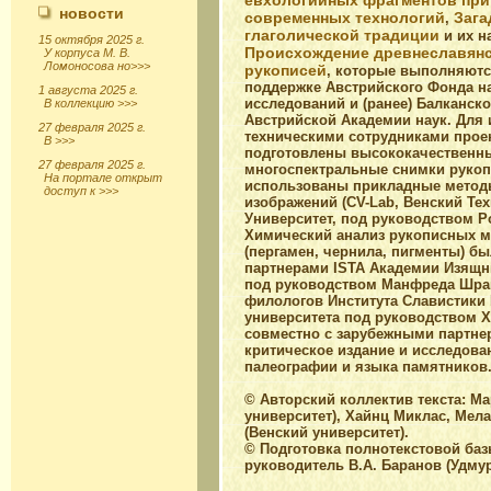
евхологийных фрагментов пр
новости
современных технологий
Зага
,
глаголической традиции
и их н
Происхождение древнеславянс
рукописей
, которые выполняют
поддержке Австрийского Фонда н
исследований и (ранее) Балканск
Австрийской Академии наук. Для 
техническими сотрудниками прое
подготовлены высококачественны
многоспектральные снимки рукоп
использованы прикладные метод
изображений (CV-Lab, Венский Те
Университет, под руководством Ро
Химический анализ рукописных м
(пергамен, чернила, пигменты) б
партнерами ISTA Академии Изящны
под руководством Манфреда Шрай
филологов Института Славистики 
университета под руководством 
совместно с зарубежными партне
критическое издание и исследова
палеографии и языка памятников
© Авторский коллектив текста: М
университет), Хайнц Миклас, Мела
(Венский университет).
© Подготовка полнотекстовой баз
руководитель В.А. Баранов (Удму